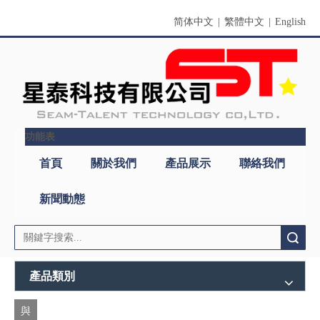
简体中文
|
繁體中文
|
English
功能表
首頁
關於我們
產品展示
聯絡我們
新聞動態
搜索
產品類別
與