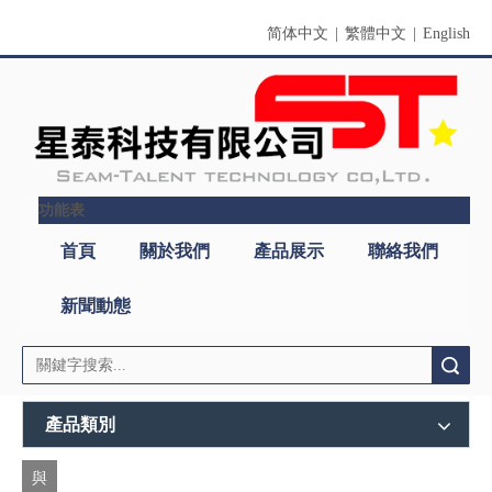
简体中文
|
繁體中文
|
English
功能表
搜索
產品類別
與
公司名稱：星泰科技有限公司
我
國家/地區：台灣，新北市
們
地址:(辦公室)新北市三重區福德南路.